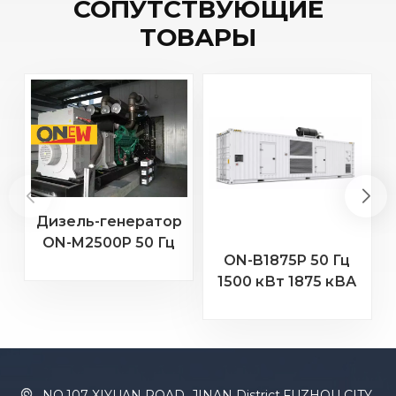
СОПУТСТВУЮЩИЕ
ТОВАРЫ
Дизель-генератор
ON-M2500P 50 Гц
ON-B1875P 50 Гц
2000 кВт 2500 кВА
2
1500 кВт 1875 кВА
с двигателем MTU
Бодуэн Двигатель
20 В 4000 G23
16M33G2000/5
Дизельный
генератор
NO.107 XIYUAN ROAD ,JINAN District,FUZHOU CITY,