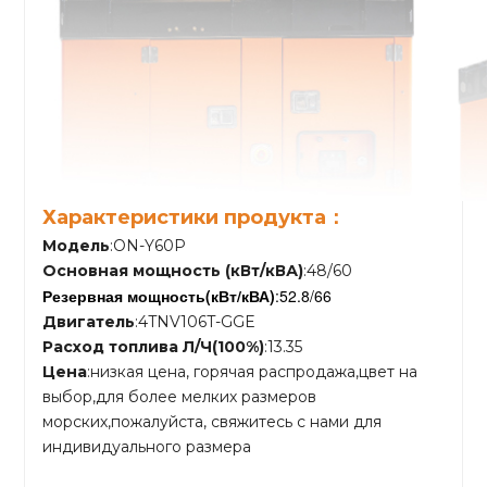
Характеристики продукта：
Модель
:ON-Y60P
Основная мощность (кВт/кВА)
:48/60
Резервная мощность
(кВт/кВА)
:52.8/66
Двигатель
:4TNV106T-GGE
Расход топлива Л/Ч(100%)
:13.35
Цена
:низкая цена, горячая распродажа,цвет на
выбор,для более мелких размеров
морских,пожалуйста, свяжитесь с нами для
индивидуального размера