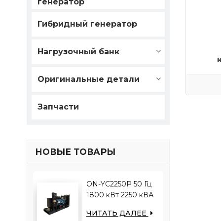
генератор
Гибридный генератор
Нагрузочный банк
в
Оригинальные детали
н
аксе
Запчасти
д
НОВЫЕ ТОВАРЫ
ON-YC2250P 50 Гц
1800 кВт 2250 кВА
двигатель YUCHAI
ЧИТАТЬ ДАЛЕЕ
YC12VC3000-D30