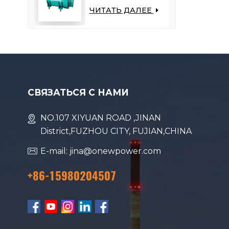
переменного тока
ЧИТАТЬ ДАЛЕЕ
мощностью 6,5 кВт
— снижает нагрузку
на двигатель,
повышает
топливную
экономичность
СВЯЗАТЬСЯ С НАМИ
NO.107 XIYUAN ROAD ,JINAN
District,FUZHOU CITY, FUJIAN,CHINA
E-mail: jina@onewpower.com
+86-15980204507