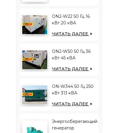
дизельный
генератор
ON2-W22 50 Гц 16
кВт 20 кВА
двигатель RICARDO
ЧИТАТЬ ДАЛЕЕ
4YT23-20D
дизельный
генератор
ON2-W50 50 Гц 36
кВт 45 кВА
двигатель RICARDO
ЧИТАТЬ ДАЛЕЕ
N4100ZDS-42
дизельный
генератор
ON-W344 50 Гц 250
кВт 313 кВА
двигатель RICARDO
ЧИТАТЬ ДАЛЕЕ
WT13B-308DE
дизельный
генератор
Энергосберегающий
генератор