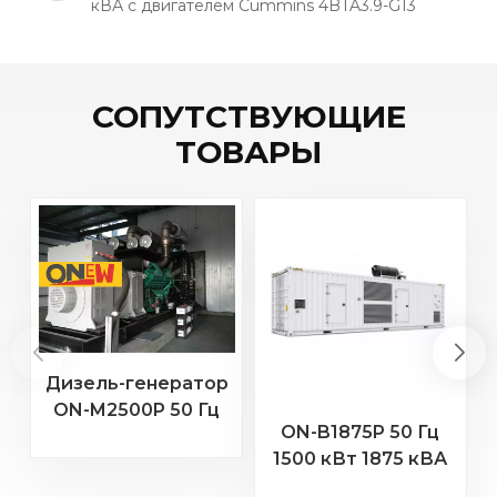
кВА с двигателем Cummins 4BTA3.9-G13
СОПУТСТВУЮЩИЕ
ТОВАРЫ
Дизель-генератор
ON-M2500P 50 Гц
ON-B1875P 50 Гц
2000 кВт 2500 кВА
2
1500 кВт 1875 кВА
с двигателем MTU
Бодуэн Двигатель
20 В 4000 G23