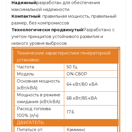
Надежный
разработан для обеспечения
максимальной надежности.
Компактный
: правильная мощность, правильный
размер, без компромиссов
Технологически продвинутый
Разработано с
учетом принципов устойчивого развития и
низкого уровня выбросов.
Технические характеристики генераторной
установки:
Частота:
50 Гц
Модель:
ON-C80P
Основная мощность
64 кВт/80 кВА
(кВт/кВА):
Мощность в режиме
68 кВт/85 кВА
ожидания (кВт/кВА):
Расход топлива
17.6
100% (л/ч):
ДВИГАТЕЛЬ:
Питаться от:
Камминс