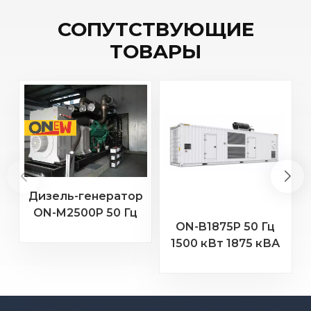
СОПУТСТВУЮЩИЕ
ТОВАРЫ
Дизель-генератор
ON-M2500P 50 Гц
ON-B1875P 50 Гц
2000 кВт 2500 кВА
2
1500 кВт 1875 кВА
с двигателем MTU
Бодуэн Двигатель
20 В 4000 G23
16M33G2000/5
Дизельный
генератор