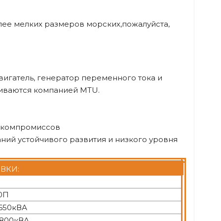
олее мелких размеров морских,пожалуйста,
игатель, генератор переменного тока и
живаются компанией MTU.
з компромиссов
аний устойчивого развития и низкого уровня
ВКИ:
0П
1650кВА
1800кВА