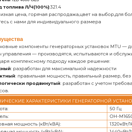
д топлива Л/Ч(100%)
:321.4
низкая цена, горячая распродажа,цвет на выбор,для б
есь с нами для индивидуального размера
мущества
новные компоненты генераторных установок MTU — дв
 управления — производятся, испытываются и обслу
даря комплексному подходу каждое решение:
жный
: разработан для максимальной надежности
ктный
: правильная мощность, правильный размер, бе
логически продвинутый
: разработан с учетом требов
сов.
НИЧЕСКИЕ ХАРАКТЕРИСТИКИ ГЕНЕРАТОРНОЙ УСТАНО
ота:
50 Гц
ель:
ОН-М165
вная мощность (кВт/кВА):
1320кВт/
рвная мощность (кВт/кВА):
1440кВт/