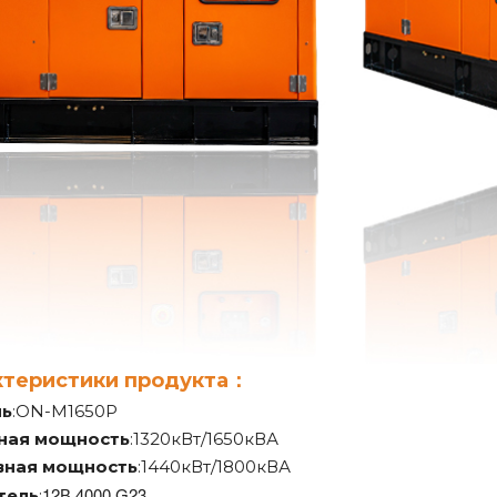
ктеристики продукта：
ь
:ON-M1650P
ная мощность
:1320кВт/1650кВА
вная мощность
:1440кВт/1800кВА
12В 4000 G23
тель
: