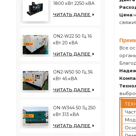
1800 кВт 2250 кВА
Расхо
двигатель YUCHAI
Цена
:
ЧИТАТЬ ДАЛЕЕ
YC12VC3000-D30
свяжит
дизельный
генератор
ON2-W22 50 Гц 16
Преи
кВт 20 кВА
Все ос
двигатель RICARDO
ЧИТАТЬ ДАЛЕЕ
органы
4YT23-20D
Благо
дизельный
генератор
Наде
ON2-W50 50 Гц 36
Компа
кВт 45 кВА
двигатель RICARDO
Техно
ЧИТАТЬ ДАЛЕЕ
N4100ZDS-42
выбро
дизельный
ТЕХ
генератор
ON-W344 50 Гц 250
Част
кВт 313 кВА
Мод
двигатель RICARDO
ЧИТАТЬ ДАЛЕЕ
Осно
WT13B-308DE
дизельный
Резе