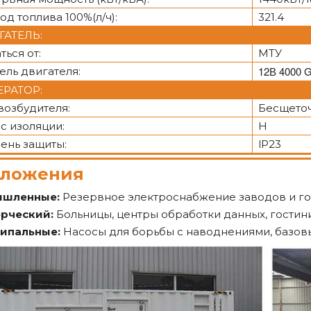
од топлива 100%(л/ч):
321.4
ГАТЕЛЬ:
ться от:
МТУ
12В 4000 
ль двигателя:
ЕРАТОР:
возбудителя:
Бесщето
с изоляции:
H
ень защиты:
lP23
ложения
ышленные:
Резервное электроснабжение заводов и 
рческий:
Больницы, центры обработки данных, гостин
ипальные:
Насосы для борьбы с наводнениями, базов