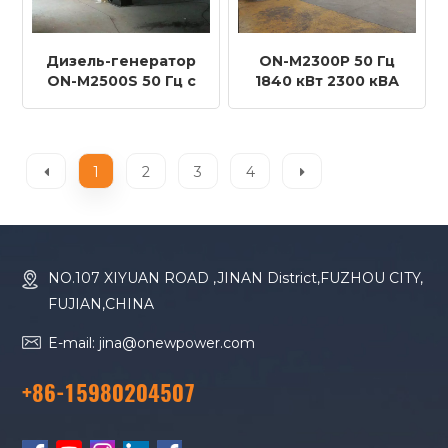
Дизель-генератор
ON-M2300P 50 Гц
ON-M2500S 50 Гц с
1840 кВт 2300 кВА
двигателем MTU
MTU Двигатель 16 В
16V4000G84F
4000 G63
Дизельный
генератор
1
2
3
4
NO.107 XIYUAN ROAD ,JINAN District,FUZHOU CITY,
FUJIAN,CHINA
E-mail: jina@onewpower.com
+86-15980204507