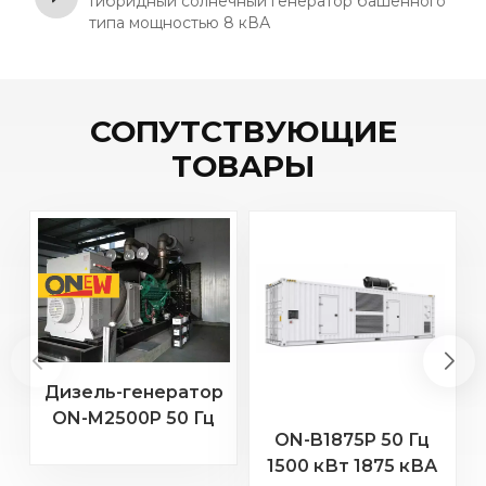
Гибридный солнечный генератор башенного
типа мощностью 8 кВА
СОПУТСТВУЮЩИЕ
ТОВАРЫ
Дизель-генератор
ON-M2500P 50 Гц
ON-B1875P 50 Гц
2000 кВт 2500 кВА
2
1500 кВт 1875 кВА
с двигателем MTU