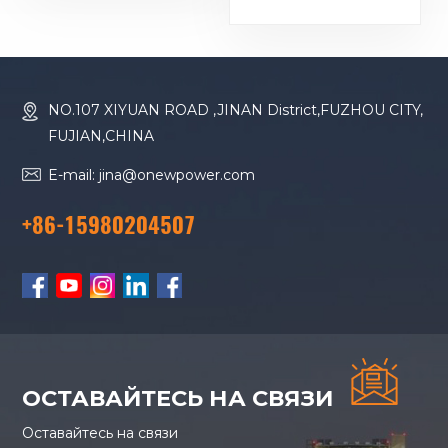
Бодуэн Двигатель
20 В 4000 G23
16M33G2000/5
Дизельный
генератор
NO.107 XIYUAN ROAD ,JINAN District,FUZHOU CITY,
FUJIAN,CHINA
E-mail: jina@onewpower.com
+86-15980204507
ОСТАВАЙТЕСЬ НА СВЯЗИ
Оставайтесь на связи