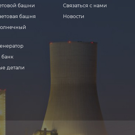
ветовой башни
Связаться с нами
ветовая башня
Новости
солнечный
енератор
 банк
ые детали