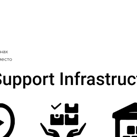
нах
место