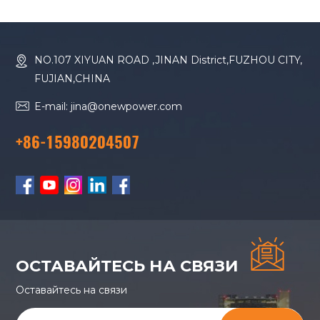
вышки с солнечной
осветительных
панелью.
вышек. Мобильная
Передвижная
гибридная
солнечная
осветительная
NO.107 XIYUAN ROAD ,JINAN District,FUZHOU CITY,
гибридная
вышка с
FUJIAN,CHINA
осветительная
генератором.
вышка.
E-mail: jina@onewpower.com
+86-15980204507
ОСТАВАЙТЕСЬ НА СВЯЗИ
Оставайтесь на связи