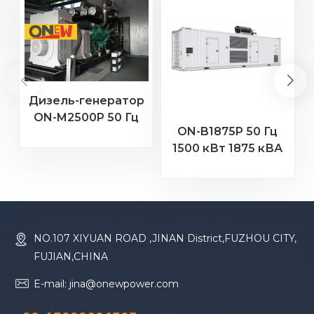
Дизель-генератор
ON-M2500P 50 Гц
ON-B1875P 50 Гц
2000 кВт 2500 кВА
2
1500 кВт 1875 кВА
с двигателем MTU
Бодуэн Двигатель
20 В 4000 G23
16M33G2000/5
Дизельный
генератор
NO.107 XIYUAN ROAD ,JINAN District,FUZHOU CITY,
FUJIAN,CHINA
E-mail: jina@onewpower.com