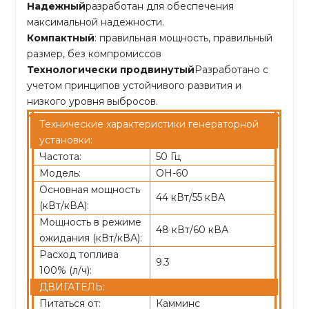
Надежный
разработан для обеспечения
максимальной надежности.
Компактный
: правильная мощность, правильный
размер, без компромиссов
Технологически продвинутый
Разработано с
учетом принципов устойчивого развития и
низкого уровня выбросов.
Технические характеристики генераторной
установки:
Частота:
50 Гц
Модель:
ОН-60
Основная мощность
44 кВт/55 кВА
(кВт/кВА):
Мощность в режиме
48 кВт/60 кВА
ожидания (кВт/кВА):
Расход топлива
9.3
100% (л/ч):
ДВИГАТЕЛЬ:
Питаться от:
Камминс