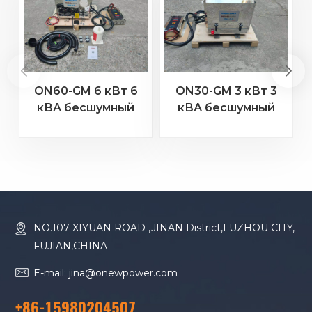
ON60-GM 6 кВт 6
ON30-GM 3 кВт 3
кВА бесшумный
кВА бесшумный
бензиновый
бензиновый
морской генератор
морской генератор
NO.107 XIYUAN ROAD ,JINAN District,FUZHOU CITY,
FUJIAN,CHINA
E-mail: jina@onewpower.com
+86-15980204507