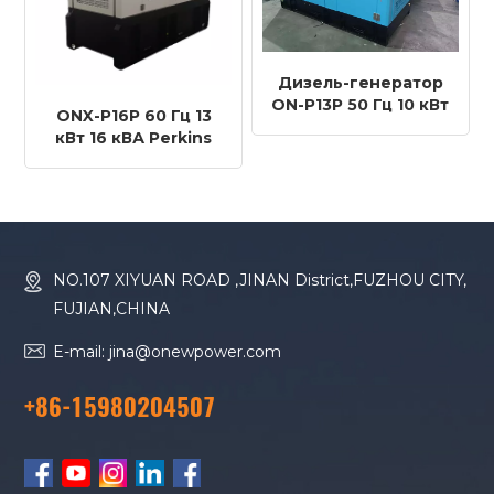
Дизель-генератор
ON-P13P 50 Гц 10 кВт
ONX-P16P 60 Гц 13
12,5 кВА с
кВт 16 кВА Perkins
двигателем Perkins
Двигатель 403D-15G
403D-15G
Дизельный
генератор
NO.107 XIYUAN ROAD ,JINAN District,FUZHOU CITY,
FUJIAN,CHINA
E-mail: jina@onewpower.com
+86-15980204507