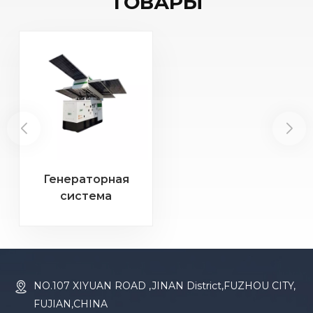
ТОВАРЫ
Генераторная
система
мощностью 16 кВА
на солнечных
батареях и
дизельном топливе
с возможностью
NO.107 XIYUAN ROAD ,JINAN District,FUZHOU CITY,
складывания
FUJIAN,CHINA