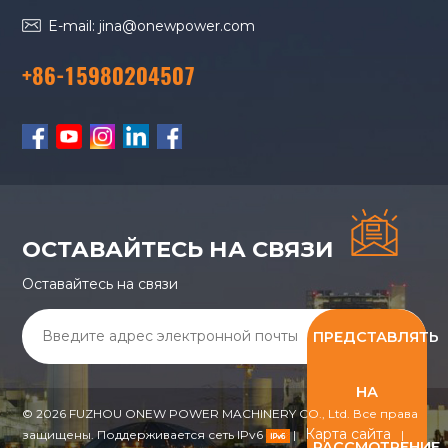
солнечных панелей
для автономного и
E-mail: jina@onewpower.com
промышленного
+86-15980204507
использования.
ОСТАВАЙТЕСЬ НА СВЯЗИ
Оставайтесь на связи
ПРЕДСТАВЛЯТЬ
НА
© 2026 FUZHOU ONEW POWER MACHINERY CO., Ltd. Все права
Карта сайта
защищены. Поддерживается сеть IPv6
|
|
РАССМОТРЕНИЕ