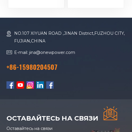
двигатель RICARDO
двигатель RICARDO
4YT23-20D
4YT23-20D
дизельный
дизельный
генератор
генератор
NO.107 XIYUAN ROAD ,JINAN District,FUZHOU CITY,
FUJIAN,CHINA
E-mail: jina@onewpower.com
+86-15980204507
ОСТАВАЙТЕСЬ НА СВЯЗИ
Оставайтесь на связи