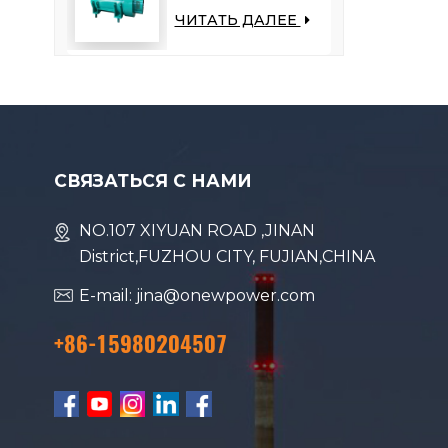
переменного тока
ЧИТАТЬ ДАЛЕЕ
мощностью 6,5 кВт
— снижает нагрузку
на двигатель,
повышает
топливную
экономичность
СВЯЗАТЬСЯ С НАМИ
NO.107 XIYUAN ROAD ,JINAN
District,FUZHOU CITY, FUJIAN,CHINA
E-mail: jina@onewpower.com
+86-15980204507