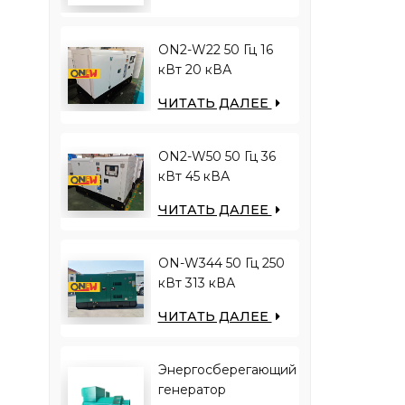
дизельный
генератор
ON2-W22 50 Гц 16
кВт 20 кВА
двигатель RICARDO
ЧИТАТЬ ДАЛЕЕ
4YT23-20D
дизельный
генератор
ON2-W50 50 Гц 36
кВт 45 кВА
двигатель RICARDO
ЧИТАТЬ ДАЛЕЕ
N4100ZDS-42
дизельный
генератор
ON-W344 50 Гц 250
кВт 313 кВА
двигатель RICARDO
ЧИТАТЬ ДАЛЕЕ
WT13B-308DE
дизельный
генератор
Энергосберегающий
генератор